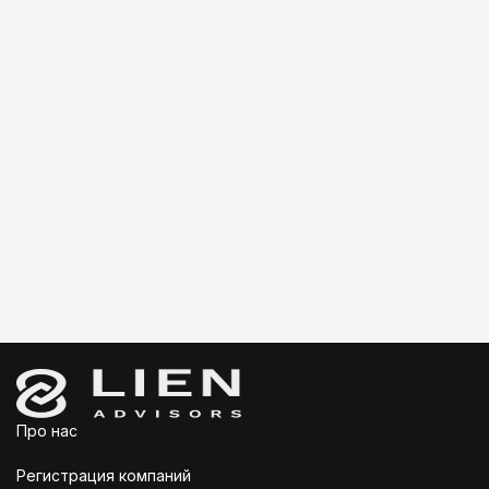
Growth
March 10, 2026
Офшорная компания в ОАЭ: когда это
выгодно и какие риски нужно
учитывать
Про нас
Регистрация компаний